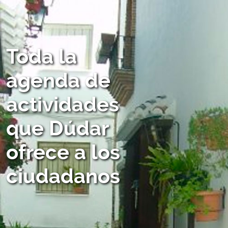
Toda la
agenda de
actividades
que Dúdar
ofrece a los
ciudadanos