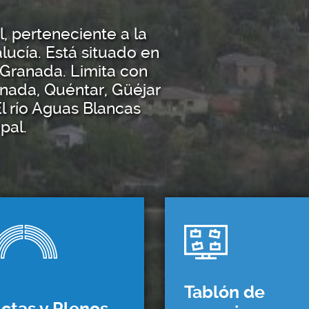
, perteneciente a la
lucía. Está situado en
 Granada. Limita con
nada, Quéntar, Güéjar
El río Aguas Blancas
pal.
Tablón de
ctas y Plenos