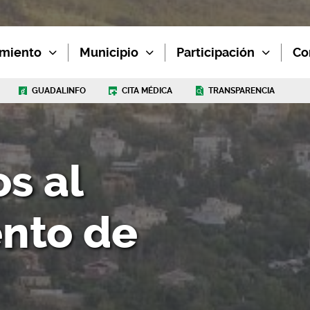
miento
Municipio
Participación
Co
GUADALINFO
CITA MÉDICA
TRANSPARENCIA
s al
nto de