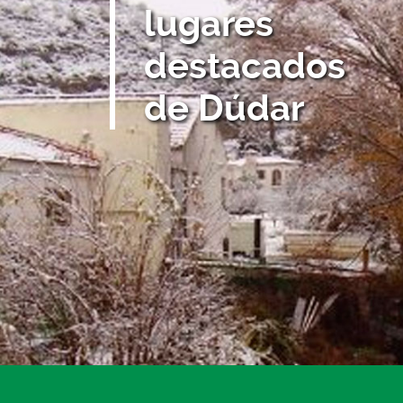
lugares
destacados
de Dúdar